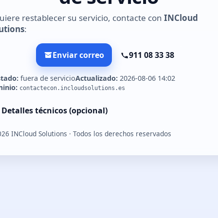
quiere restablecer su servicio, contacte con
INCloud
utions
:
Enviar correo
911 08 33 38
stado:
fuera de servicio
Actualizado:
2026-08-06 14:02
inio:
contactecon.incloudsolutions.es
Detalles técnicos (opcional)
026
INCloud Solutions · Todos los derechos reservados