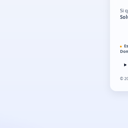
Si 
Sol
E
Dom
©
2